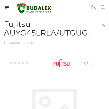
Fujitsu
AUYG45LRLA/UTGUGYAW/AOYG45LETL
Кондиционеры