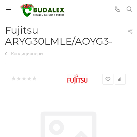
Fujitsu
ARYG30LMLE/AOYG30LETL
Кондиционеры