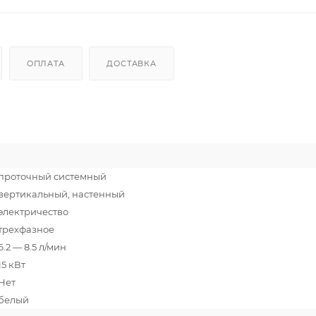
ОПЛАТА
ДОСТАВКА
проточный системный
вертикальный, настенный
электричество
трехфазное
6.2 — 8.5 л/мин
15 кВт
Нет
белый