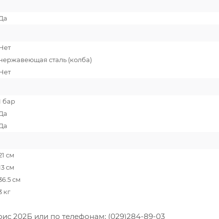
Да
Нет
нержавеющая сталь (колба)
Нет
1 бар
Да
Да
21 см
13 см
36.5 см
3 кг
фис 202Б или по телефонам: (029)284-89-03