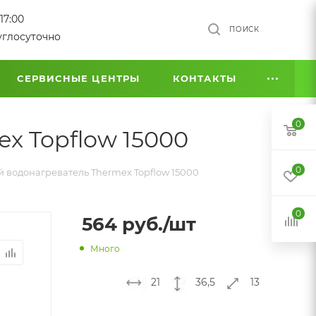
17:00
ПОИСК
углосуточно
СЕРВИСНЫЕ ЦЕНТРЫ
КОНТАКТЫ
0
x Topflow 15000
0
 водонагреватель Thermex Topflow 15000
0
564
руб.
/шт
Много
21
36,5
13