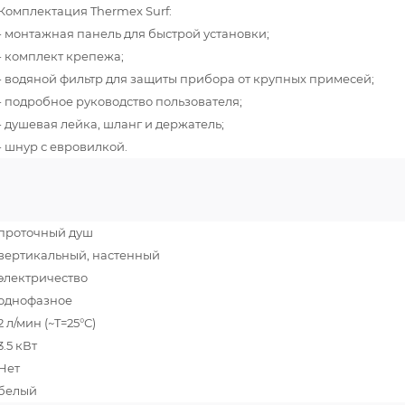
Комплектация Thermex Surf:
- монтажная панель для быстрой установки;
- комплект крепежа;
- водяной фильтр для защиты прибора от крупных примесей;
- подробное руководство пользователя;
- душевая лейка, шланг и держатель;
- шнур с евровилкой.
проточный душ
вертикальный, настенный
электричество
однофазное
2 л/мин (~T=25°С)
3.5 кВт
Нет
белый