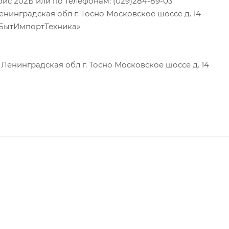
фис 202Б или по телефонам: (029)284-89-03
инградская обл г. Тосно Московское шоссе д. 14
«БытИмпортТехника»
енинградская обл г. Тосно Московское шоссе д. 14