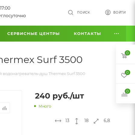
17:00
ПОИСК
ВОЙТИ
углосуточно
СЕРВИСНЫЕ ЦЕНТРЫ
КОНТАКТЫ
0
ermex Surf 3500
0
 водонагреватель-душ Thermex Surf 3500
0
240
руб.
/шт
Много
13
18
6,8