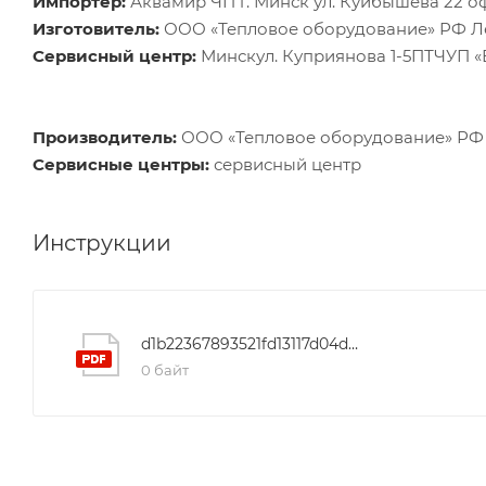
Импортер:
Аквамир ЧП г. Минск ул. Куйбышева 22 о
Изготовитель:
ООО «Тепловое оборудование» РФ Лен
Сервисный центр:
Минскул. Куприянова 1-5ПТЧУП 
Производитель:
ООО «Тепловое оборудование» РФ Л
Сервисные центры:
сервисный центр
Инструкции
d1b22367893521fd13117d04d1fdc1c1
0 байт