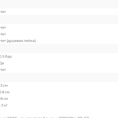
Нет
Нет
Нет
Нет (душевая лейка)
0.5 бар
Да
Нет
13 см
6.8 см
18 см
1.5 кг