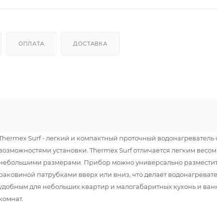
ОПЛАТА
ДОСТАВКА
Thermex Surf - легкий и компактный проточный водонагреватель
возможностями установки. Thermex Surf отличается легким весом
небольшими размерами. Прибор можно универсально разместит
раковиной патрубками вверх или вниз, что делает водонагреват
удобным для небольших квартир и малогабаритных кухонь и ван
комнат.