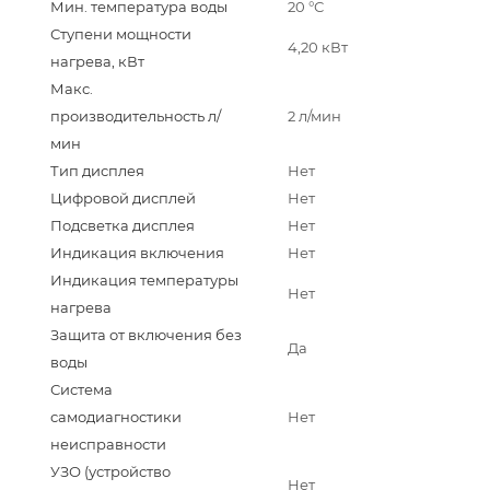
Мин. температура воды
20 °С
Ступени мощности
4,20 кВт
нагрева, кВт
Макс.
производительность л/
2 л/мин
мин
Тип дисплея
Нет
Цифровой дисплей
Нет
Подсветка дисплея
Нет
Индикация включения
Нет
Индикация температуры
Нет
нагрева
Защита от включения без
Да
воды
Система
самодиагностики
Нет
неисправности
УЗО (устройство
Нет