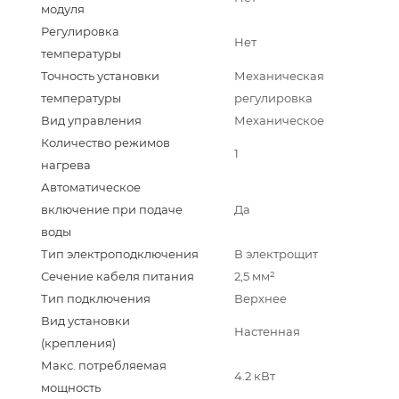
модуля
Регулировка
Нет
температуры
Точность установки
Механическая
температуры
регулировка
Вид управления
Механическое
Количество режимов
1
нагрева
Автоматическое
включение при подаче
Да
воды
Тип электроподключения
В электрощит
Сечение кабеля питания
2,5 мм²
Тип подключения
Верхнее
Вид установки
Настенная
(крепления)
Макс. потребляемая
4.2 кВт
мощность