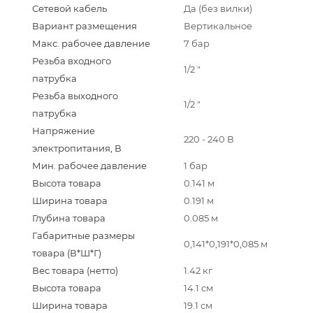
Сетевой кабель
Да (без вилки)
Вариант размещения
Вертикальное
Макс. рабочее давление
7 бар
Резьба входного
1/2 "
патрубка
Резьба выходного
1/2 "
патрубка
Напряжение
220 - 240 В
электропитания, В
Мин. рабочее давление
1 бар
Высота товара
0.141 м
Ширина товара
0.191 м
Глубина товара
0.085 м
Габаритные размеры
0,141*0,191*0,085 м
товара (В*Ш*Г)
Вес товара (нетто)
1.42 кг
Высота товара
14.1 см
Ширина товара
19.1 см