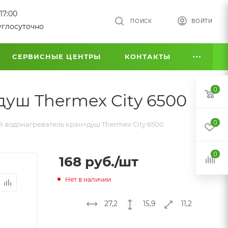
17:00
ПОИСК
ВОЙТИ
углосуточно
СЕРВИСНЫЕ ЦЕНТРЫ
КОНТАКТЫ
0
уш Thermex City 6500
0
 водонагреватель кран+душ Thermex City 6500
0
168
руб.
/шт
Нет в наличии
27,2
15,9
11,2