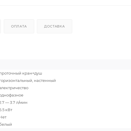
ОПЛАТА
ДОСТАВКА
проточный кран+душ
горизонтальный, настенный
электричество
однофазное
2.7 — 3.7 л/мин
6.5 кВт
Нет
белый