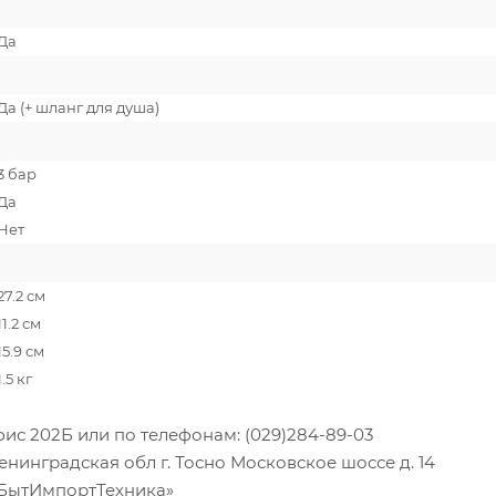
Да
Да (+ шланг для душа)
3 бар
Да
Нет
27.2 см
11.2 см
15.9 см
1.5 кг
фис 202Б или по телефонам: (029)284-89-03
инградская обл г. Тосно Московское шоссе д. 14
«БытИмпортТехника»