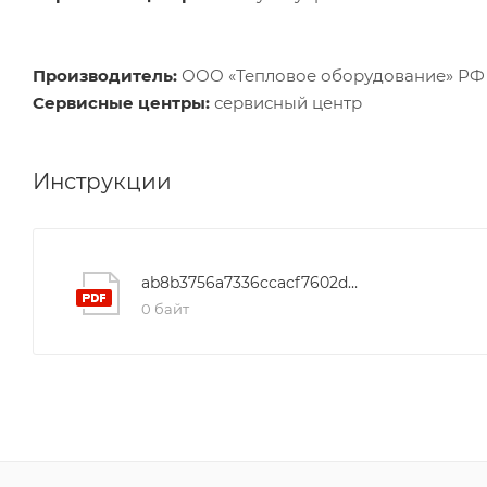
Производитель:
ООО «Тепловое оборудование» РФ Л
Сервисные центры:
сервисный центр
Инструкции
ab8b3756a7336ccacf7602d724933d48
0 байт