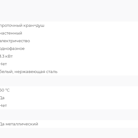
проточный кран+душ
настенный
электричество
однофазное
3.3 кВт
Нет
белый, нержавеющая сталь
60 °C
Да
Нет
Да металлический