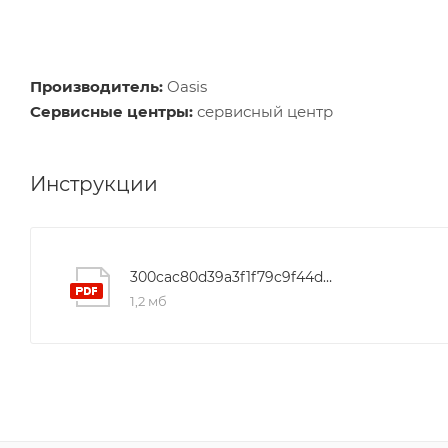
Производитель:
Oasis
Сервисные центры:
сервисный центр
Инструкции
300cac80d39a3f1f79c9f44d148b3cac
1,2 мб