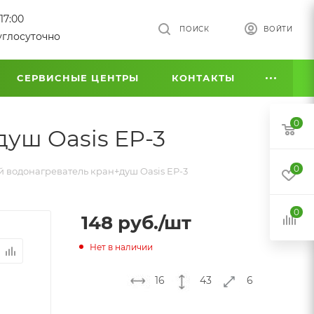
17:00
ПОИСК
ВОЙТИ
углосуточно
СЕРВИСНЫЕ ЦЕНТРЫ
КОНТАКТЫ
0
уш Oasis EP-3
0
 водонагреватель кран+душ Oasis EP-3
0
148
руб.
/шт
Нет в наличии
16
43
6