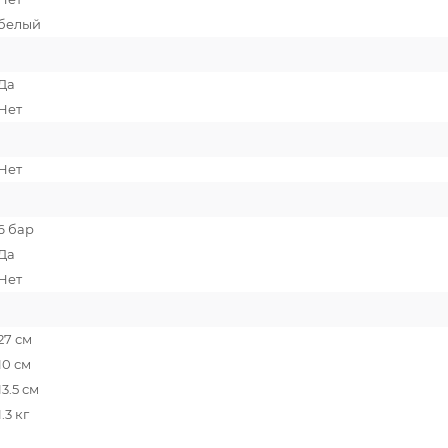
белый
Да
Нет
Нет
6 бар
Да
Нет
27 см
10 см
13.5 см
1.3 кг