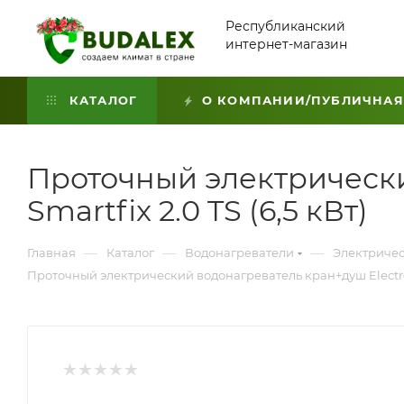
Республиканский
интернет-магазин
КАТАЛОГ
О КОМПАНИИ/ПУБЛИЧНАЯ
Проточный электрически
Smartfix 2.0 TS (6,5 кВт)
—
—
—
Главная
Каталог
Водонагреватели
Электричес
Проточный электрический водонагреватель кран+душ Electrolux