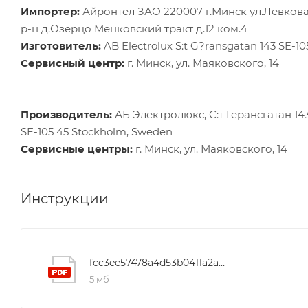
Импортер:
Айронтел ЗАО 220007 г.Минск ул.Левков
р-н д.Озерцо Менковский тракт д.12 ком.4
Изготовитель:
AB Electrolux S:t G?ransgatan 143 SE-
Сервисный центр:
г. Минск, ул. Маяковского, 14
Производитель:
АБ Электролюкс, С:т Герансгатан 143,
SE-105 45 Stockholm, Sweden
Сервисные центры:
г. Минск, ул. Маяковского, 14
Инструкции
fcc3ee57478a4d53b0411a2ad5711561
5 мб