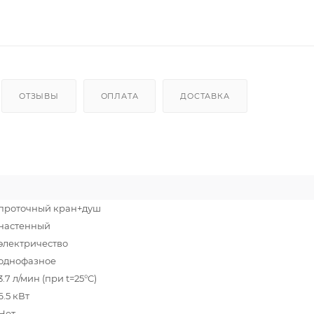
ОТЗЫВЫ
ОПЛАТА
ДОСТАВКА
проточный кран+душ
настенный
электричество
однофазное
3.7 л/мин (при t=25°C)
6.5 кВт
Нет