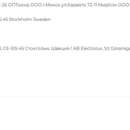
а 26 ОПТконд ООО г.Минск ул.Карвата 72-11 МирКли ОО
105 45 Stockholm Sweden
 СЕ-105 45 Стокгольм, Швеция / AB Electrolux, S:t Göransga