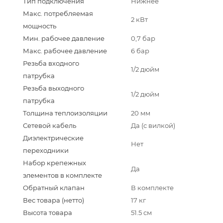
Тип подключения
Нижнее
Макс. потребляемая
2 кВт
мощность
Мин. рабочее давление
0,7 бар
Макс. рабочее давление
6 бар
Резьба входного
1/2 дюйм
патрубка
Резьба выходного
1/2 дюйм
патрубка
Толщина теплоизоляции
20 мм
Сетевой кабель
Да (с вилкой)
Диэлектрические
Нет
переходники
Набор крепежных
Да
элементов в комплекте
Обратный клапан
В комплекте
Вес товара (нетто)
17 кг
Высота товара
51.5 см