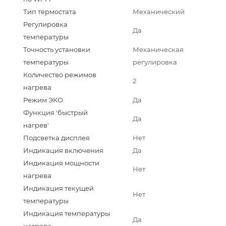
Тип термостата
Механический
Регулировка
Да
температуры
Точность установки
Механическая
температуры
регулировка
Количество режимов
2
нагрева
Режим ЭКО
Да
Функция 'быстрый
Да
нагрев'
Подсветка дисплея
Нет
Индикация включения
Да
Индикация мощности
Нет
нагрева
Индикация текущей
Нет
температуры
Индикация температуры
Да
нагрева