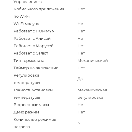
Управление c
мобильного приложения
Нет
по Wi-Fi
Wi-Fi модуль
Нет
Работает с HOMMYN
Нет
Работает с Алисой
Нет
Работает с Марусей
Нет
Работает с Салют
Нет
Тип термостата
Механический
Таймер на включение
Нет
Регулировка
Да
температуры
Точность установки
Механическая
температуры
регулировка
Встроенные часы
Нет
Демо режим
Нет
Количество режимов
3
нагрева