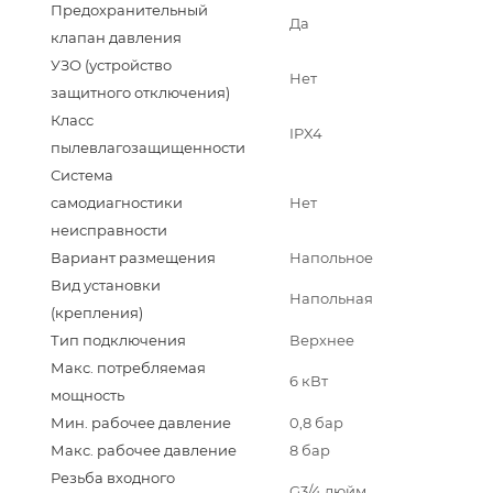
Предохранительный
Да
клапан давления
УЗО (устройство
Нет
защитного отключения)
Класс
IPX4
пылевлагозащищенности
Система
самодиагностики
Нет
неисправности
Вариант размещения
Напольное
Вид установки
Напольная
(крепления)
Тип подключения
Верхнее
Макс. потребляемая
6 кВт
мощность
Мин. рабочее давление
0,8 бар
Макс. рабочее давление
8 бар
Резьба входного
G3/4 дюйм