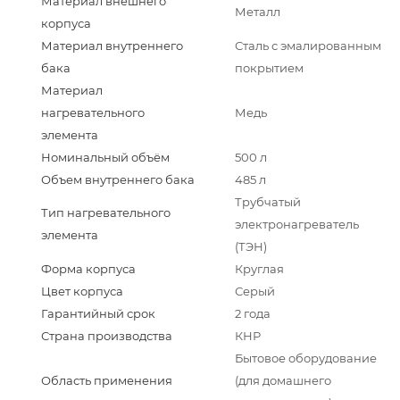
Материал внешнего
Металл
корпуса
Материал внутреннего
Сталь с эмалированным
бака
покрытием
Материал
нагревательного
Медь
элемента
Номинальный объём
500 л
Объем внутреннего бака
485 л
Трубчатый
Тип нагревательного
электронагреватель
элемента
(ТЭН)
Форма корпуса
Круглая
Цвет корпуса
Серый
Гарантийный срок
2 года
Страна производства
КНР
Бытовое оборудование
Область применения
(для домашнего