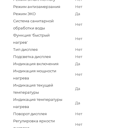
Режим антизамерзания
Нет
Режим ЭКО
Да
Система санитарной
Нет
обработки воды
Функция 'быстрый
Нет
нагрев'
Тип дисплея
Нет
Подсветка дисплея
Нет
Индикация включения
Да
Индикация мощности
Нет
нагрева
Индикация текущей
Да
температуры
Индикация температуры
Да
нагрева
Поворот дисплея
Нет
Регулировка яркости
Нет
дисплея