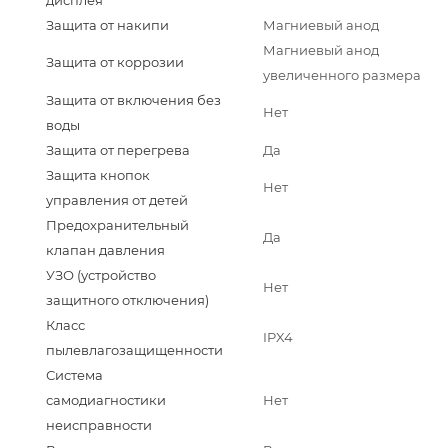
Защита от накипи
Магниевый анод
Магниевый анод
Защита от коррозии
увеличенного размера
Защита от включения без
Нет
воды
Защита от перегрева
Да
Защита кнопок
Нет
управления от детей
Предохранительный
Да
клапан давления
УЗО (устройство
Нет
защитного отключения)
Класс
IPX4
пылевлагозащищенности
Система
самодиагностики
Нет
неисправности