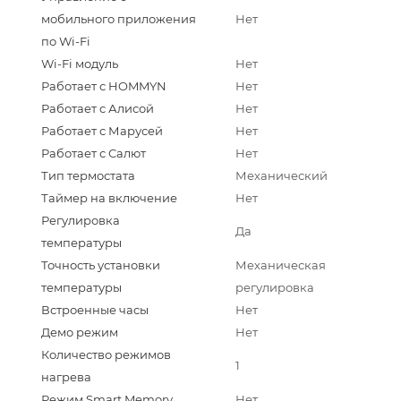
мобильного приложения
Нет
по Wi-Fi
Wi-Fi модуль
Нет
Работает с HOMMYN
Нет
Работает с Алисой
Нет
Работает с Марусей
Нет
Работает с Салют
Нет
Тип термостата
Механический
Таймер на включение
Нет
Регулировка
Да
температуры
Точность установки
Механическая
температуры
регулировка
Встроенные часы
Нет
Демо режим
Нет
Количество режимов
1
нагрева
Режим Smart Memory
Нет