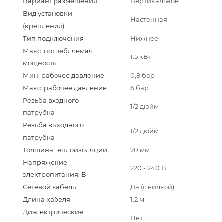
Вариант размещения
Вертикальное
Вид установки
Настенная
(крепления)
Тип подключения
Нижнее
Макс. потребляемая
1.5 кВт
мощность
Мин. рабочее давление
0,8 бар
Макс. рабочее давление
6 бар
Резьба входного
1/2 дюйм
патрубка
Резьба выходного
1/2 дюйм
патрубка
Толщина теплоизоляции
20 мм
Напряжение
220 - 240 В
электропитания, В
Сетевой кабель
Да (с вилкой)
Длина кабеля
1.2 м
Диэлектрические
Нет