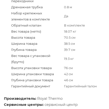
переходники
Дренажная трубка
0.8 м
Набор крепежных
Да
элементов в комплекте
Обратный клапан
В комплекте
Вес товара (нетто)
18.07 кг
Высота товара
70.5 см
Ширина товара
38.5 см
Глубина товара
39.7 см
Вес товара с упаковкой
19.3 кг
(брутто)
Высота упаковки товара
76 см
Ширина упаковки товара
42 см
Глубина упаковки товара
46 см
Гарантийный документ
Гарантийный талон
Производитель:
Royal Thermo
Сервисные центры:
сервисный центр