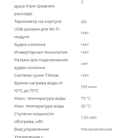
2
душа (при среднем
расходе)
Термометр на корпусе
Да
USB-разъем для Wi-Fi
Нет
модуля
Аудио колонка
Нет
Инверторная технология
Нет
Разъем для подключения
нет
аудио колонки
Система сухих ТЭНов
Нет
Время нагрева воды от
159 мин
10°С до 75°С
Макс. температура воды
75 °С
Мин. температура воды
30 °С
Ступени мощности
1,50 кВт
обогрева, кВт
Вид управления
Механическое
Управление c