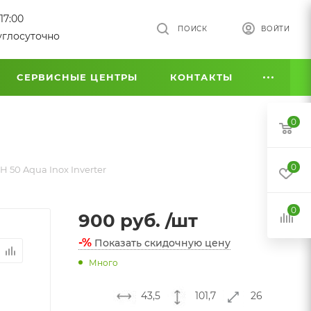
17:00
ПОИСК
ВОЙТИ
углосуточно
СЕРВИСНЫЕ ЦЕНТРЫ
КОНТАКТЫ
0
0
50 Aqua Inox Inverter
0
900
руб.
/шт
-%
Показать скидочную цену
Много
43,5
101,7
26