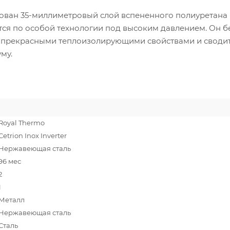
ван 35-миллиметровый слой вспененного полиуретана 
тся по особой технологии под высоким давлением. Он б
т прекрасными теплоизолирующими свойствами и своди
му.
Royal Thermo
Cetrion Inox Inverter
Нержавеющая сталь
96 мес
2
1
Металл
Нержавеющая сталь
Сталь