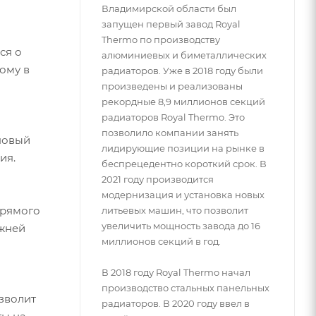
Владимирской области был
запущен первый завод Royal
Thermo по производству
ся о
алюминиевых и биметаллических
ому в
радиаторов. Уже в 2018 году были
произведены и реализованы
рекордные 8,9 миллионов секций
радиаторов Royal Thermo. Это
позволило компании занять
новый
лидирующие позиции на рынке в
ия.
беспрецедентно короткий срок. В
2021 году производится
модернизация и установка новых
прямого
литьевых машин, что позволит
увеличить мощность завода до 16
ижней
миллионов секций в год.
В 2018 году Royal Thermo начал
производство стальных панельных
зволит
радиаторов. В 2020 году ввел в