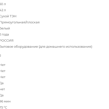
50 л
42 л
Сухой ТЭН
Прямоугольная/плоская
Белый
2 года
РОССИЯ
Бытовое оборудование (для домашнего использования)
2
Нет
Нет
Нет
Да
нет
Да
96 мин
75 °С