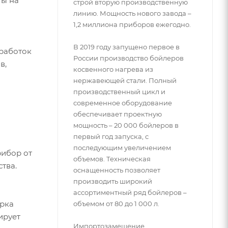
ты на
строй вторую производственную
линию. Мощность нового завода –
1,2 миллиона приборов ежегодно.
В 2019 году запущено первое в
бработок
России производство бойлеров
в,
косвенного нагрева из
нержавеющей стали. Полный
производственный цикл и
современное оборудование
обеспечивает проектную
мощность – 20 000 бойлеров в
первый год запуска, с
последующим увеличением
рибор от
объемов. Техническая
тва.
оснащенность позволяет
производить широкий
ассортиментный ряд бойлеров –
арка
объемом от 80 до 1 000 л.
ирует
Импортозамещение