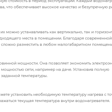
ную стойкость в период эксплуатации. Каждый водонагр
ва, что обеспечивает высокое качество и безупречную р
х можно устанавливать как вертикально, так и горизон
одходящего места в помещении. Благодаря современной
 сложно разместить в любом малогабаритном помещени
овинной мощности. Она позволяет экономить электроэ
 мощностью сети, например на даче. Установив полную
 заданной температуры.
жете установить необходимую температуру нагрева с т
бражаться текущая температура внутри водонагревателя.