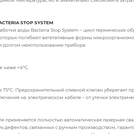
димой температуры, но и значительно сэкономить затра
BACTERIA STOP SYSTEM
отки воды Bacteria Stop System – цикл термических о
 которых погибают вегетативные формы микроорганизмо
и долгом неиспользовании прибора.
е ниже +4°С.
е 75°C. Предохранительный сливной клапан уберегает п
ючения на электрическом кабеле – от утечки электричес
ля применяется полностью автоматическая лазерная св
ть дефектов, связанных с ручным производством, гарант