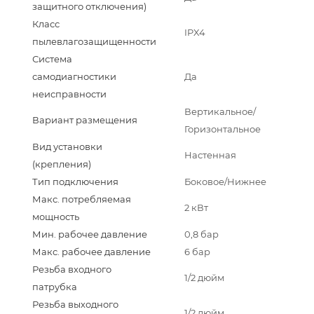
защитного отключения)
Класс
IPX4
пылевлагозащищенности
Система
самодиагностики
Да
неисправности
Вертикальное/
Вариант размещения
Горизонтальное
Вид установки
Настенная
(крепления)
Тип подключения
Боковое/Нижнее
Макс. потребляемая
2 кВт
мощность
Мин. рабочее давление
0,8 бар
Макс. рабочее давление
6 бар
Резьба входного
1/2 дюйм
патрубка
Резьба выходного
1/2 дюйм