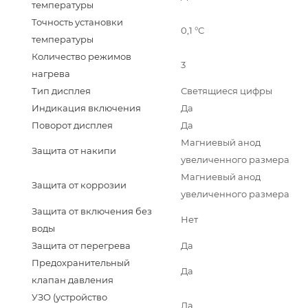
температуры
Точность установки
0,1 °С
температуры
Количество режимов
3
нагрева
Тип дисплея
Светящиеся цифры
Индикация включения
Да
Поворот дисплея
Да
Магниевый анод
Защита от накипи
увеличенного размера
Магниевый анод
Защита от коррозии
увеличенного размера
Защита от включения без
Нет
воды
Защита от перегрева
Да
Предохранительный
Да
клапан давления
УЗО (устройство
Да