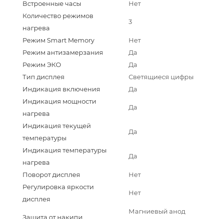
Встроенные часы
Нет
Количество режимов
3
нагрева
Режим Smart Memory
Нет
Режим антизамерзания
Да
Режим ЭКО
Да
Тип дисплея
Светящиеся цифры
Индикация включения
Да
Индикация мощности
Да
нагрева
Индикация текущей
Да
температуры
Индикация температуры
Да
нагрева
Поворот дисплея
Нет
Регулировка яркости
Нет
дисплея
Магниевый анод
Защита от накипи