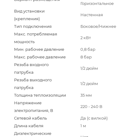
Горизонтальное
Вид установки
Настенная
(крепления)
Тип подключения
Боковое/Нижнее
Макс. потребляемая
2 кВт
мощность
Мин. рабочее давление
0,8 бар
Макс. рабочее давление
8 бар
Резьба входного
1/2 дюйм
патрубка
Резьба выходного
1/2 дюйм
патрубка
Толщина теплоизоляции
35 мм
Напряжение
220 - 240 В
электропитания, В
Сетевой кабель
Да (с вилкой)
Длина кабеля
1 м
Диэлектрические