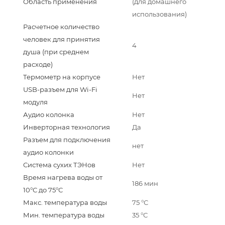
Область применения
(для домашнего
использования)
Расчетное количество
человек для принятия
4
душа (при среднем
расходе)
Термометр на корпусе
Нет
USB-разъем для Wi-Fi
Нет
модуля
Аудио колонка
Нет
Инверторная технология
Да
Разъем для подключения
нет
аудио колонки
Система сухих ТЭНов
Нет
Время нагрева воды от
186 мин
10°С до 75°С
Макс. температура воды
75 °С
Мин. температура воды
35 °С