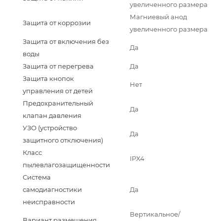
увеличенного размера
Магниевый анод
Защита от коррозии
увеличенного размера
Защита от включения без
Да
воды
Защита от перегрева
Да
Защита кнопок
Нет
управления от детей
Предохранительный
Да
клапан давления
УЗО (устройство
Да
защитного отключения)
Класс
IPX4
пылевлагозащищенности
Система
самодиагностики
Да
неисправности
Вертикальное/
Вариант размещения