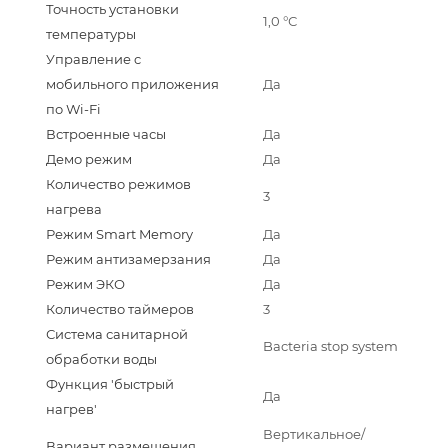
Точность установки
1,0 °С
температуры
Управление c
мобильного приложения
Да
по Wi-Fi
Встроенные часы
Да
Демо режим
Да
Количество режимов
3
нагрева
Режим Smart Memory
Да
Режим антизамерзания
Да
Режим ЭКО
Да
Количество таймеров
3
Система санитарной
Bacteria stop system
обработки воды
Функция 'быстрый
Да
нагрев'
Вертикальное/
Вариант размещения