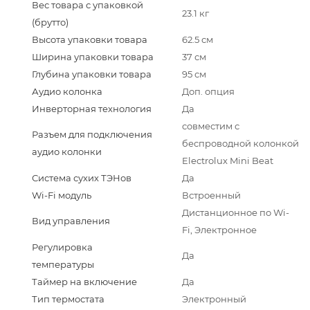
Вес товара с упаковкой
23.1 кг
(брутто)
Высота упаковки товара
62.5 см
Ширина упаковки товара
37 см
Глубина упаковки товара
95 см
Аудио колонка
Доп. опция
Инверторная технология
Да
совместим с
Разъем для подключения
беспроводной колонкой
аудио колонки
Electrolux Mini Beat
Система сухих ТЭНов
Да
Wi-Fi модуль
Встроенный
Дистанционное по Wi-
Вид управления
Fi, Электронное
Регулировка
Да
температуры
Таймер на включение
Да
Тип термостата
Электронный