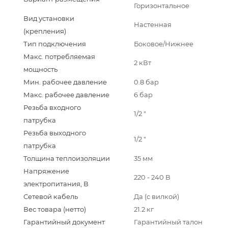
Горизонтальное
Вид установки
Настенная
(крепления)
Тип подключения
Боковое/Нижнее
Макс. потребляемая
2 кВт
мощность
Мин. рабочее давление
0.8 бар
Макс. рабочее давление
6 бар
Резьба входного
1/2 "
патрубка
Резьба выходного
1/2 "
патрубка
Толщина теплоизоляции
35 мм
Напряжение
220 - 240 В
электропитания, В
Сетевой кабель
Да (с вилкой)
Вес товара (нетто)
21.2 кг
Гарантийный документ
Гарантийный талон