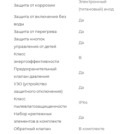
Электронный
Защита от коррозии
(титановый) анод
Защита от включения без
Да
воды
Защита от перегрева
Да
Защита кнопок
Да
управления от детей
Класс
B
энергоэффективности
Предохранительный
Да
клапан давления
УЗО (устройство
Да
защитного отключения)
Класс
IPX4
пылевлагозащищенности
Набор крепежных
Да
элементов в комплекте
Обратный клапан
В комплекте