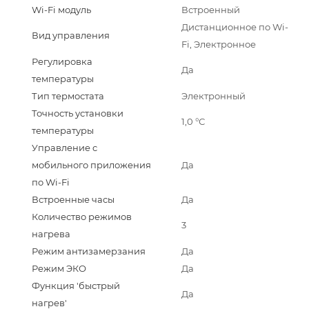
Wi-Fi модуль
Встроенный
Дистанционное по Wi-
Вид управления
Fi, Электронное
Регулировка
Да
температуры
Тип термостата
Электронный
Точность установки
1,0 °С
температуры
Управление c
мобильного приложения
Да
по Wi-Fi
Встроенные часы
Да
Количество режимов
3
нагрева
Режим антизамерзания
Да
Режим ЭКО
Да
Функция 'быстрый
Да
нагрев'