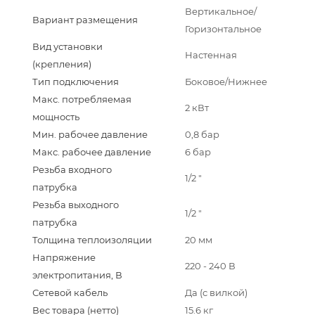
Вертикальное/
Вариант размещения
Горизонтальное
Вид установки
Настенная
(крепления)
Тип подключения
Боковое/Нижнее
Макс. потребляемая
2 кВт
мощность
Мин. рабочее давление
0,8 бар
Макс. рабочее давление
6 бар
Резьба входного
1/2 "
патрубка
Резьба выходного
1/2 "
патрубка
Толщина теплоизоляции
20 мм
Напряжение
220 - 240 В
электропитания, В
Сетевой кабель
Да (с вилкой)
Вес товара (нетто)
15.6 кг