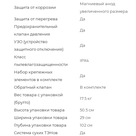
Магниевый анод
Защита от коррозии
увеличенного размера
Защита от перегрева
Да
Предохранительный
Да
клапан давления
УЗО (устройство
Да
защитного отключения)
Класс
IPX4
пылевлагозащищенности
Набор крепежных
Да
элементов в комплекте
Обратный клапан
В комплекте
Вес товара с упаковкой
17.5 кг
(брутто)
Высота упаковки товара
50.5 см
Ширина упаковки товара
29 см
Глубина упаковки товара
102 см
Система сухих ТЭНов
Да