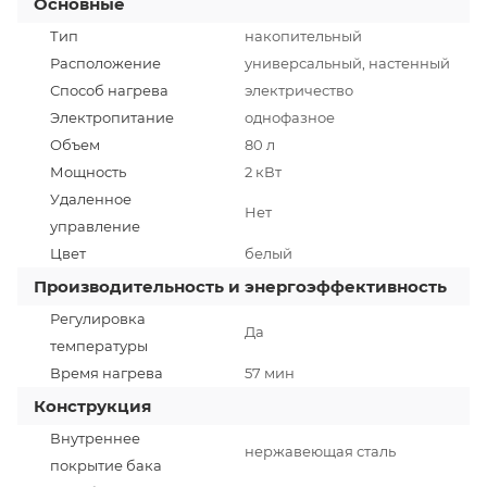
Основные
Тип
накопительный
Расположение
универсальный, настенный
Способ нагрева
электричество
Электропитание
однофазное
Объем
80 л
Мощность
2 кВт
Удаленное
Нет
управление
Цвет
белый
Производительность и энергоэффективность
Регулировка
Да
температуры
Время нагрева
57 мин
Конструкция
Внутреннее
нержавеющая сталь
покрытие бака