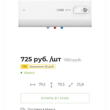
725
руб.
/шт
780
руб.
-
7
%
Экономия
55
руб.
Много
79,5
79,5
25,8
КУПИТЬ В 1 КЛИК
Доставка в
Минск