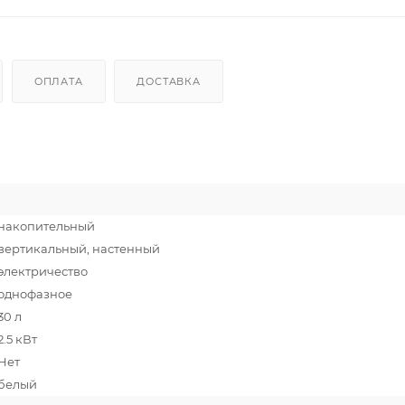
ОПЛАТА
ДОСТАВКА
накопительный
вертикальный, настенный
электричество
однофазное
30 л
2.5 кВт
Нет
белый