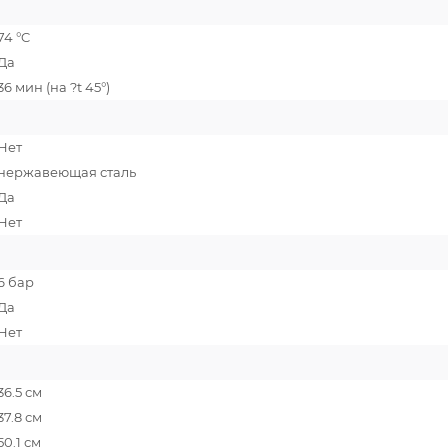
74 °C
Да
36 мин (на ?t 45°)
Нет
нержавеющая сталь
Да
Нет
6 бар
Да
Нет
36.5 см
37.8 см
50.1 см