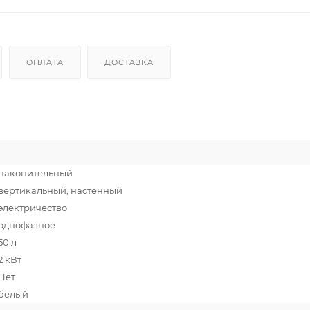
ОПЛАТА
ДОСТАВКА
накопительный
вертикальный, настенный
электричество
однофазное
50 л
2 кВт
Нет
белый