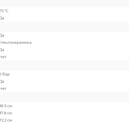
75 °C
Да
Да
стеклокерамика
Да
Нет
6 бар
Да
Нет
36.5 см
37.8 см
72.2 см