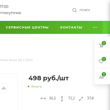
17:00
ПОИСК
углосуточно
СЕРВИСНЫЕ ЦЕНТРЫ
КОНТАКТЫ
0
0
rmex Nova 50 V Slim
0
498
руб.
/шт
Много
36,5
72,2
37,8