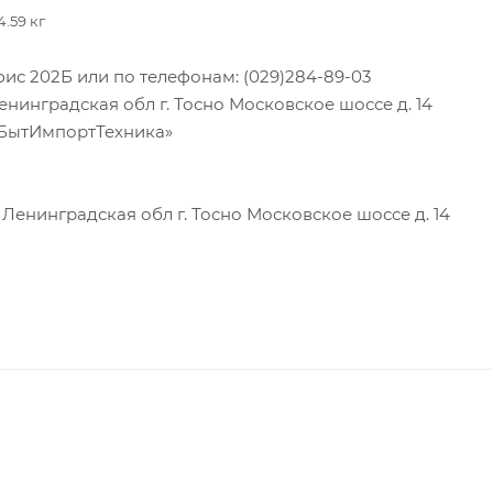
4.59 кг
фис 202Б или по телефонам: (029)284-89-03
инградская обл г. Тосно Московское шоссе д. 14
«БытИмпортТехника»
енинградская обл г. Тосно Московское шоссе д. 14