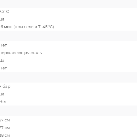
75 °C
Да
16 мин (при дельта T=45 °C)
Нет
нержавеющая сталь
Да
Нет
7 бар
Да
Нет
27 см
27 см
38 см