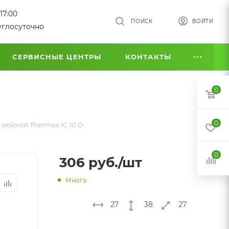
17:00
ПОИСК
ВОЙТИ
углосуточно
СЕРВИСНЫЕ ЦЕНТРЫ
КОНТАКТЫ
0
0
 мойкой Thermex IC 10 O
0
306
руб.
/шт
Много
27
38
27