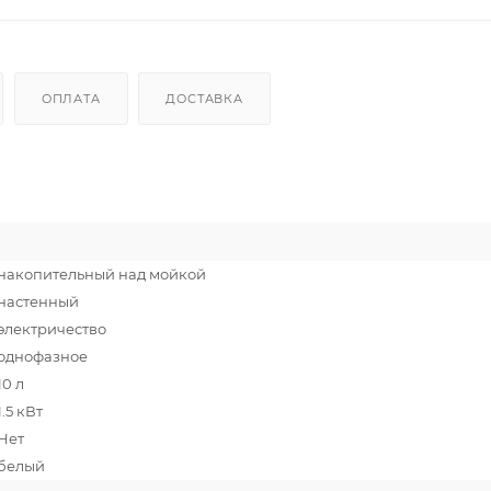
ОПЛАТА
ДОСТАВКА
накопительный над мойкой
настенный
электричество
однофазное
10 л
1.5 кВт
Нет
белый