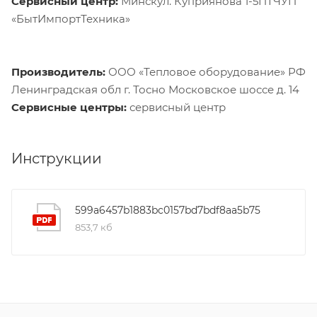
Сервисный центр:
Минскул. Куприянова 1-5ПТЧУП
«БытИмпортТехника»
Производитель:
ООО «Тепловое оборудование» РФ
Ленинградская обл г. Тосно Московское шоссе д. 14
Сервисные центры:
сервисный центр
Инструкции
599a6457b1883bc0157bd7bdf8aa5b75
853,7 кб