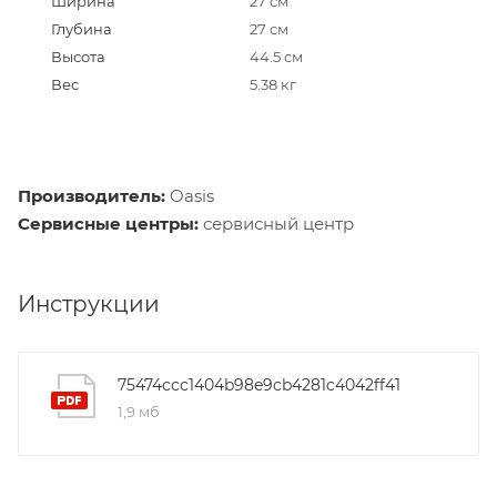
Ширина
27 см
Глубина
27 см
Высота
44.5 см
Вес
5.38 кг
Производитель:
Oasis
Сервисные центры:
сервисный центр
Инструкции
75474ccc1404b98e9cb4281c4042ff41
1,9 мб