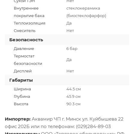
Сухой ТЭН
Нет
Внутреннее
стеклокерамика
покрытие бака
(биостеклофарфор)
Теплоизоляция
Да
Смеситель
Нет
Безопасность
Давление
6 бар
Термостат
Да
безопасности
Дисплей
Нет
Габариты
Ширина
44.5 см
Глубина
45.9 см
Высота
90.3 см
Импортер:
Аквамир ЧП г. Минск ул. Куйбышева 22
офис 202Б или по телефонам: (029)284-89-03
Изготовитель:
ООО «Тепловое оборудование» РФ