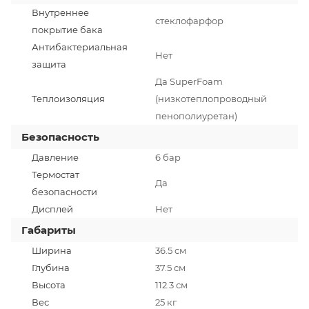
Внутреннее
стеклофарфор
покрытие бака
Антибактериальная
Нет
защита
Да SuperFoam
Теплоизоляция
(низкотеплопроводный
пенополиуретан)
Безопасность
Давление
6 бар
Термостат
Да
безопасности
Дисплей
Нет
Габариты
Ширина
36.5 см
Глубина
37.5 см
Высота
112.3 см
Вес
25 кг