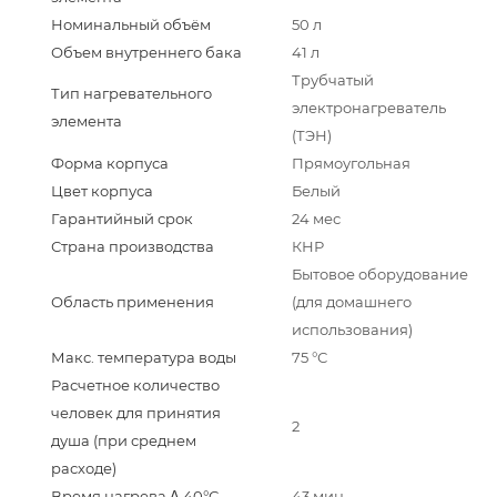
Номинальный объём
50 л
Объем внутреннего бака
41 л
Трубчатый
Тип нагревательного
электронагреватель
элемента
(ТЭН)
Форма корпуса
Прямоугольная
Цвет корпуса
Белый
Гарантийный срок
24 мес
Страна производства
КНР
Бытовое оборудование
Область применения
(для домашнего
использования)
Макс. температура воды
75 °С
Расчетное количество
человек для принятия
2
душа (при среднем
расходе)
Время нагрева Δ 40°С
43 мин