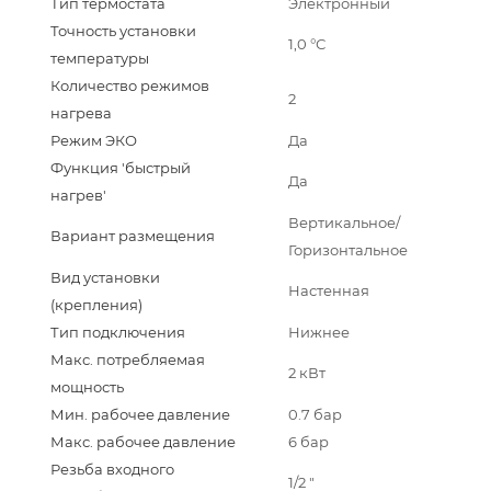
Тип термостата
Электронный
Точность установки
1,0 °С
температуры
Количество режимов
2
нагрева
Режим ЭКО
Да
Функция 'быстрый
Да
нагрев'
Вертикальное/
Вариант размещения
Горизонтальное
Вид установки
Настенная
(крепления)
Тип подключения
Нижнее
Макс. потребляемая
2 кВт
мощность
Мин. рабочее давление
0.7 бар
Макс. рабочее давление
6 бар
Резьба входного
1/2 "