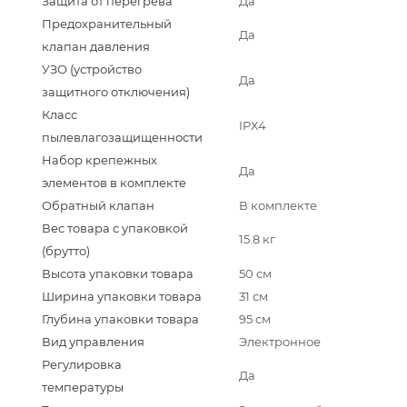
Защита от перегрева
Да
Предохранительный
Да
клапан давления
УЗО (устройство
Да
защитного отключения)
Класс
IPX4
пылевлагозащищенности
Набор крепежных
Да
элементов в комплекте
Обратный клапан
В комплекте
Вес товара с упаковкой
15.8 кг
(брутто)
Высота упаковки товара
50 см
Ширина упаковки товара
31 см
Глубина упаковки товара
95 см
Вид управления
Электронное
Регулировка
Да
температуры