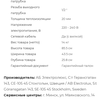
патрубка
Резьба выходного
1/2 "
патрубка
Толщина теплоизоляции
20 мм
Напряжение
220 - 240 В
электропитания, В
Сетевой кабель
Да (с вилкой)
Вес товара (нетто)
14 кг
Высота товара
85.5 см
Ширина товара
43.5 см
Глубина товара
25.8 см
Гарантийный документ
Гарантийный талон
Производитель:
АБ Электролюкс, С:т Герансгатан
143, СЕ-105 45 Стокгольм, Швеция / AB Electrolux, S:t
Göransgatan 143, SE-105 45 Stockholm, Sweden
Сервисные центры:
г. Минск, ул. Маяковского, 14