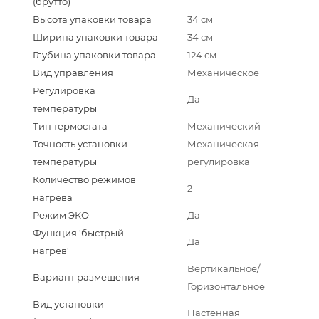
(брутто)
Высота упаковки товара
34 см
Ширина упаковки товара
34 см
Глубина упаковки товара
124 см
Вид управления
Механическое
Регулировка
Да
температуры
Тип термостата
Механический
Точность установки
Механическая
температуры
регулировка
Количество режимов
2
нагрева
Режим ЭКО
Да
Функция 'быстрый
Да
нагрев'
Вертикальное/
Вариант размещения
Горизонтальное
Вид установки
Настенная