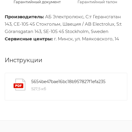
Гарантийный документ
Гарантийный талон
Производитель:
АБ Электролюкс, С:т Герансгатан
143, СЕ-105 45 Стокгольм, Швеция / AB Electrolux, S:t
Göransgatan 143, SE-105 45 Stockholm, Sweden
Сервисные центры:
г. Минск, ул. Маяковского, 14
Инструкции
5654be47bae16bc18b957827f1efa235
527,5 кб