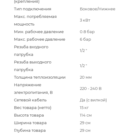
(крепления)
Тип подключения
Боковое/Нижнее
Макс. потребляемая
3 кВт
мощность
Мин. рабочее давление
0.8 бар
Макс. рабочее давление
6 бар
Резьба входного
1/2 "
патрубка
Резьба выходного
1/2 "
патрубка
Толщина теплоизоляции
20 мм
Напряжение
220 - 240 В
электропитания, В
Сетевой кабель
Да (с вилкой)
Вес товара (нетто)
15 кг
Высота товара
114 см
Ширина товара
29 см
Глубина товара
29 см