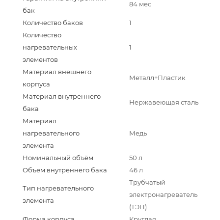
84 мес
бак
Количество баков
1
Количество
нагревательных
1
элементов
Материал внешнего
Металл+Пластик
корпуса
Материал внутреннего
Нержавеющая сталь
бака
Материал
нагревательного
Медь
элемента
Номинальный объём
50 л
Объем внутреннего бака
46 л
Трубчатый
Тип нагревательного
электронагреватель
элемента
(ТЭН)
Форма корпуса
Круглая