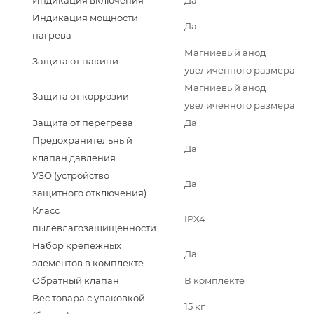
Индикация мощности
Да
нагрева
Магниевый анод
Защита от накипи
увеличенного размера
Магниевый анод
Защита от коррозии
увеличенного размера
Защита от перегрева
Да
Предохранительный
Да
клапан давления
УЗО (устройство
Да
защитного отключения)
Класс
IPX4
пылевлагозащищенности
Набор крепежных
Да
элементов в комплекте
Обратный клапан
В комплекте
Вес товара с упаковкой
15 кг