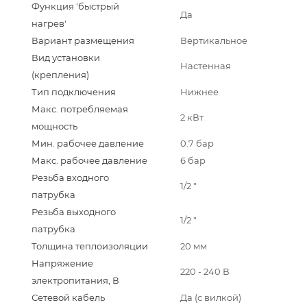
Функция 'быстрый
Да
нагрев'
Вариант размещения
Вертикальное
Вид установки
Настенная
(крепления)
Тип подключения
Нижнее
Макс. потребляемая
2 кВт
мощность
Мин. рабочее давление
0.7 бар
Макс. рабочее давление
6 бар
Резьба входного
1/2 "
патрубка
Резьба выходного
1/2 "
патрубка
Толщина теплоизоляции
20 мм
Напряжение
220 - 240 В
электропитания, В
Сетевой кабель
Да (с вилкой)