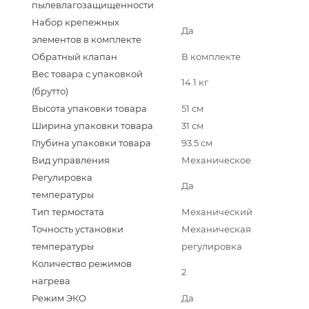
пылевлагозащищенности
Набор крепежных
Да
элементов в комплекте
Обратный клапан
В комплекте
Вес товара с упаковкой
14.1 кг
(брутто)
Высота упаковки товара
51 см
Ширина упаковки товара
31 см
Глубина упаковки товара
93.5 см
Вид управления
Механическое
Регулировка
Да
температуры
Тип термостата
Механический
Точность установки
Механическая
температуры
регулировка
Количество режимов
2
нагрева
Режим ЭКО
Да