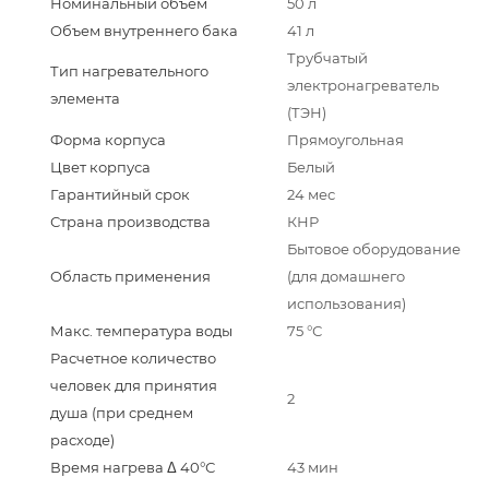
Номинальный объём
50 л
Объем внутреннего бака
41 л
Трубчатый
Тип нагревательного
электронагреватель
элемента
(ТЭН)
Форма корпуса
Прямоугольная
Цвет корпуса
Белый
Гарантийный срок
24 мес
Страна производства
КНР
Бытовое оборудование
Область применения
(для домашнего
использования)
Макс. температура воды
75 °С
Расчетное количество
человек для принятия
2
душа (при среднем
расходе)
Время нагрева Δ 40°С
43 мин