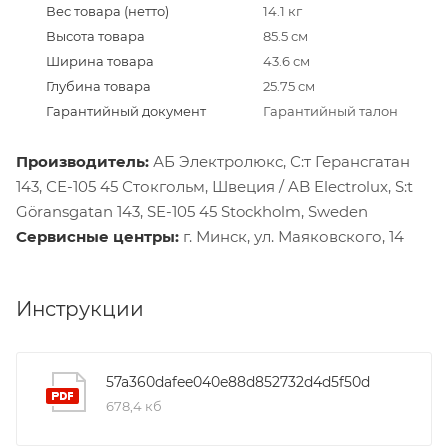
Вес товара (нетто)
14.1 кг
Высота товара
85.5 см
Ширина товара
43.6 см
Глубина товара
25.75 см
Гарантийный документ
Гарантийный талон
Производитель:
АБ Электролюкс, С:т Герансгатан
143, СЕ-105 45 Стокгольм, Швеция / AB Electrolux, S:t
Göransgatan 143, SE-105 45 Stockholm, Sweden
Сервисные центры:
г. Минск, ул. Маяковского, 14
Инструкции
57a360dafee040e88d852732d4d5f50d
678,4 кб