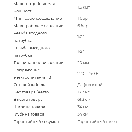
Макс. потребляемая
1.5 кВт
мощность
Мин. рабочее давление
1 бар
Макс. рабочее давление
6 бар
Резьба входного
1/2 "
патрубка
Резьба выходного
1/2 "
патрубка
Толщина теплоизоляции
20 мм
Напряжение
220 - 240 В
электропитания, В
Сетевой кабель
Да (с вилкой)
Вес товара (нетто)
13.7 кг
Высота товара
61.3 см
Ширина товара
34 см
Глубина товара
34 см
Гарантийный документ
Гарантийный талон