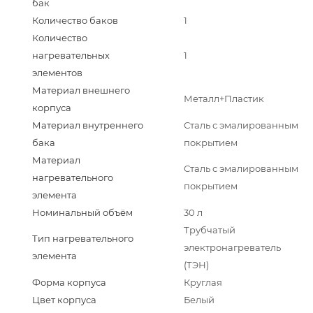
бак
Количество баков
1
Количество
нагревательных
1
элементов
Материал внешнего
Металл+Пластик
корпуса
Материал внутреннего
Сталь с эмалированным
бака
покрытием
Материал
Сталь с эмалированным
нагревательного
покрытием
элемента
Номинальный объём
30 л
Трубчатый
Тип нагревательного
электронагреватель
элемента
(ТЭН)
Форма корпуса
Круглая
Цвет корпуса
Белый