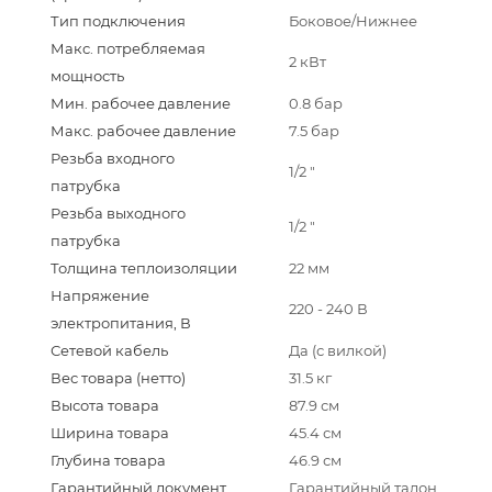
Тип подключения
Боковое/Нижнее
Макс. потребляемая
2 кВт
мощность
Мин. рабочее давление
0.8 бар
Макс. рабочее давление
7.5 бар
Резьба входного
1/2 "
патрубка
Резьба выходного
1/2 "
патрубка
Толщина теплоизоляции
22 мм
Напряжение
220 - 240 В
электропитания, В
Сетевой кабель
Да (с вилкой)
Вес товара (нетто)
31.5 кг
Высота товара
87.9 см
Ширина товара
45.4 см
Глубина товара
46.9 см
Гарантийный документ
Гарантийный талон