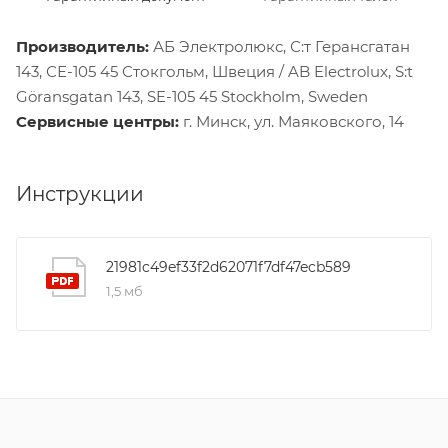
Производитель:
АБ Электролюкс, С:т Герансгатан
143, СЕ-105 45 Стокгольм, Швеция / AB Electrolux, S:t
Göransgatan 143, SE-105 45 Stockholm, Sweden
Сервисные центры:
г. Минск, ул. Маяковского, 14
Инструкции
21981c49ef33f2d62071f7df47ecb589
1,5 мб