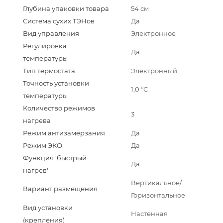
Глубина упаковки товара
54 см
Система сухих ТЭНов
Да
Вид управления
Электронное
Регулировка
Да
температуры
Тип термостата
Электронный
Точность установки
1,0 °С
температуры
Количество режимов
3
нагрева
Режим антизамерзания
Да
Режим ЭКО
Да
Функция 'быстрый
Да
нагрев'
Вертикальное/
Вариант размещения
Горизонтальное
Вид установки
Настенная
(крепления)