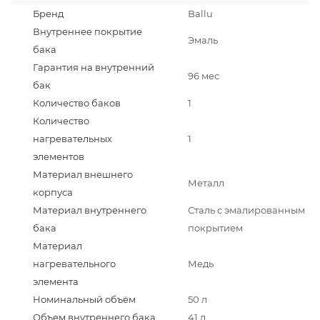
Бренд
Ballu
Внутреннее покрытие
Эмаль
бака
Гарантия на внутренний
96 мес
бак
Количество баков
1
Количество
нагревательных
1
элементов
Материал внешнего
Металл
корпуса
Материал внутреннего
Сталь с эмалированным
бака
покрытием
Материал
нагревательного
Медь
элемента
Номинальный объём
50 л
Объем внутреннего бака
41 л