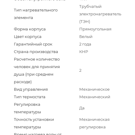
Трубчатый
Тип нагревательного
электронагреватель
элемента
(ТЭН)
Форма корпуса
Прямоугольная
Цвет корпуса
Белый
Гарантийный срок
2 года
Страна производства
КНР
Расчетное количество
человек для принятия
2
душа (при среднем
расходе)
Вид управления
Механическое
Тип термостата
Механический
Регулировка
Да
температуры
Точность установки
Механическая
температуры
регулировка
Время нагрева воды от