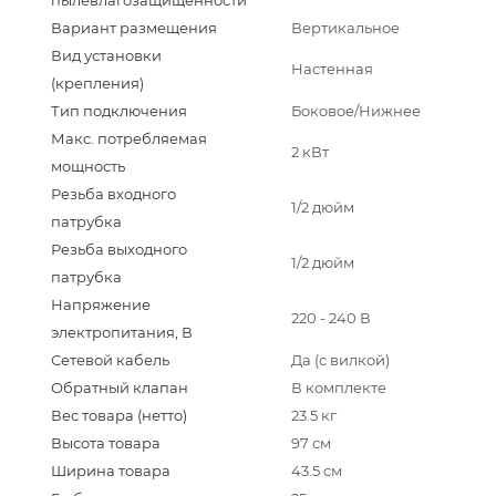
пылевлагозащищенности
Вариант размещения
Вертикальное
Вид установки
Настенная
(крепления)
Тип подключения
Боковое/Нижнее
Макс. потребляемая
2 кВт
мощность
Резьба входного
1/2 дюйм
патрубка
Резьба выходного
1/2 дюйм
патрубка
Напряжение
220 - 240 В
электропитания, В
Сетевой кабель
Да (с вилкой)
Обратный клапан
В комплекте
Вес товара (нетто)
23.5 кг
Высота товара
97 см
Ширина товара
43.5 см