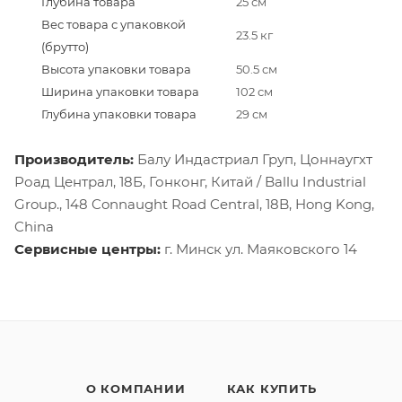
Глубина товара
25 см
Вес товара с упаковкой
23.5 кг
(брутто)
Высота упаковки товара
50.5 см
Ширина упаковки товара
102 см
Глубина упаковки товара
29 см
Производитель:
Балу Индастриал Груп, Цоннаугхт
Роад Централ, 18Б, Гонконг, Китай / Ballu Industrial
Group., 148 Connaught Road Central, 18B, Hong Kong,
China
Сервисные центры:
г. Минск ул. Маяковского 14
О КОМПАНИИ
КАК КУПИТЬ