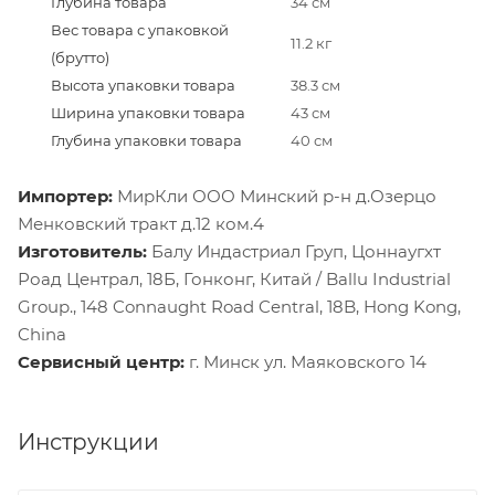
Глубина товара
34 см
Вес товара с упаковкой
11.2 кг
(брутто)
Высота упаковки товара
38.3 см
Ширина упаковки товара
43 см
Глубина упаковки товара
40 см
Импортер:
МирКли ООО Минский р-н д.Озерцо
Менковский тракт д.12 ком.4
Изготовитель:
Балу Индастриал Груп, Цоннаугхт
Роад Централ, 18Б, Гонконг, Китай / Ballu Industrial
Group., 148 Connaught Road Central, 18B, Hong Kong,
China
Сервисный центр:
г. Минск ул. Маяковского 14
Инструкции