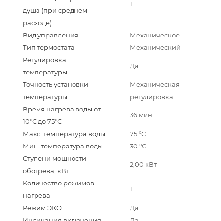
1
душа (при среднем
расходе)
Вид управления
Механическое
Тип термостата
Механический
Регулировка
Да
температуры
Точность установки
Механическая
температуры
регулировка
Время нагрева воды от
36 мин
10°С до 75°С
Макс. температура воды
75 °С
Мин. температура воды
30 °С
Ступени мощности
2,00 кВт
обогрева, кВт
Количество режимов
1
нагрева
Режим ЭКО
Да
Индикация включения
Да