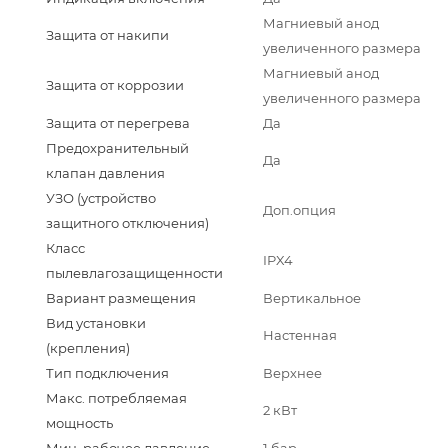
Магниевый анод
Защита от накипи
увеличенного размера
Магниевый анод
Защита от коррозии
увеличенного размера
Защита от перегрева
Да
Предохранительный
Да
клапан давления
УЗО (устройство
Доп.опция
защитного отключения)
Класс
IPX4
пылевлагозащищенности
Вариант размещения
Вертикальное
Вид установки
Настенная
(крепления)
Тип подключения
Верхнее
Макс. потребляемая
2 кВт
мощность
Мин. рабочее давление
1 бар