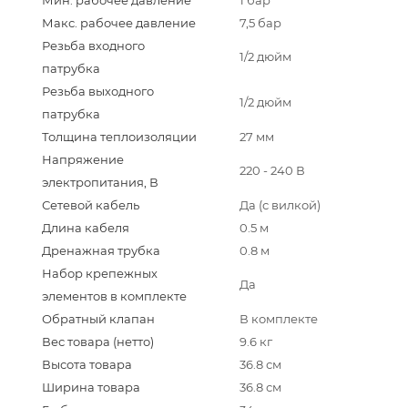
Макс. рабочее давление
7,5 бар
Резьба входного
1/2 дюйм
патрубка
Резьба выходного
1/2 дюйм
патрубка
Толщина теплоизоляции
27 мм
Напряжение
220 - 240 В
электропитания, В
Сетевой кабель
Да (с вилкой)
Длина кабеля
0.5 м
Дренажная трубка
0.8 м
Набор крепежных
Да
элементов в комплекте
Обратный клапан
В комплекте
Вес товара (нетто)
9.6 кг
Высота товара
36.8 см
Ширина товара
36.8 см