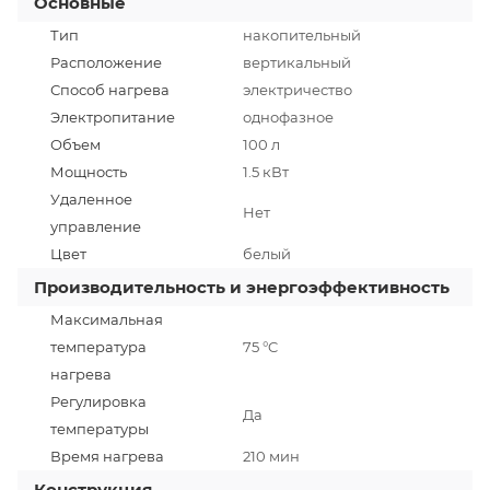
Основные
Тип
накопительный
Расположение
вертикальный
Способ нагрева
электричество
Электропитание
однофазное
Объем
100 л
Мощность
1.5 кВт
Удаленное
Нет
управление
Цвет
белый
Производительность и энергоэффективность
Максимальная
температура
75 °C
нагрева
Регулировка
Да
температуры
Время нагрева
210 мин
Конструкция