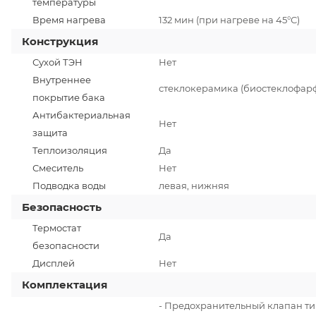
температуры
Время нагрева
132 мин (при нагреве на 45°С)
Конструкция
Сухой ТЭН
Нет
Внутреннее
стеклокерамика (биостеклофар
покрытие бака
Антибактериальная
Нет
защита
Теплоизоляция
Да
Смеситель
Нет
Подводка воды
левая, нижняя
Безопасность
Термостат
Да
безопасности
Дисплей
Нет
Комплектация
- Предохранительный клапан т