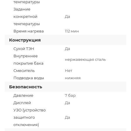
температуры
Задание
конкретной
Да
температуры
Время нагрева
112 мин
Конструкция
Сухой ТЭН
Да
Внутреннее
нержавеющая сталь
покрытие бака
Смеситель
Нет
Подводка воды
нижняя
Безопасность
Давление
7 бар
Дисплей
Да
УЗО (устройство
защитного
Да
отключения)