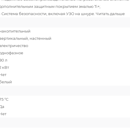
дополнительным защитным покрытием эмалью Ti+;
- Система безопасности, включая УЗО на шнуре. Читать дальше
накопительный
вертикальный, настенный
электричество
однофазное
80 л
2 кВт
Нет
белый
75 °C
Да
Нет