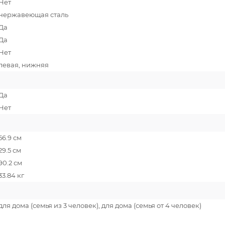
Нет
нержавеющая сталь
Да
Да
Нет
левая, нижняя
Да
Нет
56.9 см
29.5 см
90.2 см
33.84 кг
для дома (семья из 3 человек), для дома (семья от 4 человек)