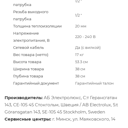
1/2 "
патрубка
Резьба выходного
1/2 "
патрубка
Толщина теплоизоляции
20 мм
Напряжение
220 - 240 В
электропитания, В
Сетевой кабель
Да (с вилкой)
Вес товара (нетто)
17 кг
Высота товара
53.3 см
Ширина товара
38 см
Глубина товара
38 см
Гарантийный документ
Гарантийный талон
Производитель:
АБ Электролюкс, С:т Герансгатан
143, СЕ-105 45 Стокгольм, Швеция / AB Electrolux, S:t
Göransgatan 143, SE-105 45 Stockholm, Sweden
Сервисные центры:
г. Минск, ул. Маяковского, 14