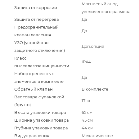
Магниевый анод
Защита от коррозии
увеличенного размера
Защита от перегрева
Да
Предохранительный
Да
клапан давления
УЗО (устройство
Доп.опция
защитного отключения)
Класс
IPX4
пылевлагозащищенности
Набор крепежных
Да
элементов в комплекте
Обратный клапан
В комплекте
Вес товара с упаковкой
17 кг
(брутто)
Высота упаковки товара
65 см
Ширина упаковки товара
45 см
Глубина упаковки товара
44 см
Вид управления
Механическое