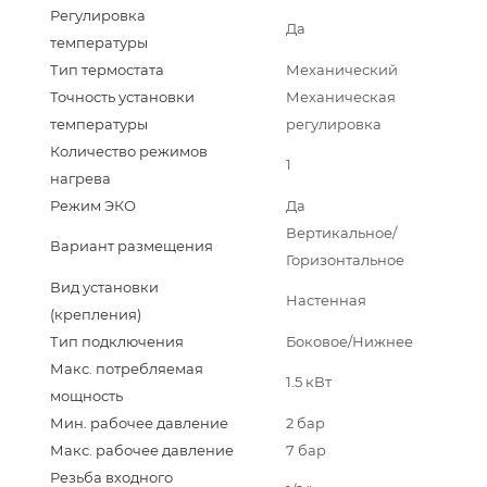
Регулировка
Да
температуры
Тип термостата
Механический
Точность установки
Механическая
температуры
регулировка
Количество режимов
1
нагрева
Режим ЭКО
Да
Вертикальное/
Вариант размещения
Горизонтальное
Вид установки
Настенная
(крепления)
Тип подключения
Боковое/Нижнее
Макс. потребляемая
1.5 кВт
мощность
Мин. рабочее давление
2 бар
Макс. рабочее давление
7 бар
Резьба входного