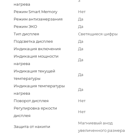
3
нагрева
Режим Smart Memory
Нет
Режим антизамерзания
Да
Режим ЭКО
Да
Тип дисплея
Светящиеся цифры
Подсветка дисплея
Да
Индикация включения
Да
Индикация мощности
Да
нагрева
Индикация текущей
Да
температуры
Индикация температуры
Да
нагрева
Поворот дисплея
Нет
Регулировка яркости
Нет
дисплея
Магниевый анод
Защита от накипи
увеличенного размера