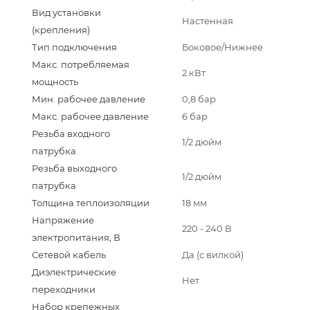
Вид установки
Настенная
(крепления)
Тип подключения
Боковое/Нижнее
Макс. потребляемая
2 кВт
мощность
Мин. рабочее давление
0,8 бар
Макс. рабочее давление
6 бар
Резьба входного
1/2 дюйм
патрубка
Резьба выходного
1/2 дюйм
патрубка
Толщина теплоизоляции
18 мм
Напряжение
220 - 240 В
электропитания, В
Сетевой кабель
Да (с вилкой)
Диэлектрические
Нет
переходники
Набор крепежных