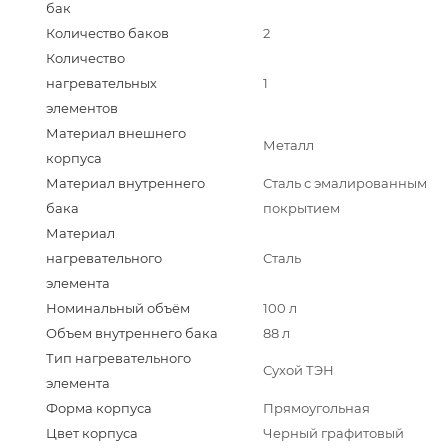
бак
Количество баков
2
Количество
нагревательных
1
элементов
Материал внешнего
Металл
корпуса
Материал внутреннего
Сталь с эмалированным
бака
покрытием
Материал
нагревательного
Сталь
элемента
Номинальный объём
100 л
Объем внутреннего бака
88 л
Тип нагревательного
Сухой ТЭН
элемента
Форма корпуса
Прямоугольная
Цвет корпуса
Черный графитовый