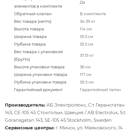
Да
элементов в комплекте
Обратный клапан
В комплекте
Вес товара (нетто)
34.39 кг
Высота товара
114 см
Ширина товара
55.5 см
Глубина товара
35.5 см
Вес товара с упаковкой
37.51 кг
(брутто)
Высота упаковки товара
36 см
Ширина упаковки товара
117 см
Глубина упаковки товара
59.5 см
Гарантийный документ
Гарантийный талон
Производитель:
АБ Электролюкс, С:т Герансгатан
143, СЕ-105 45 Стокгольм, Швеция / AB Electrolux, S:t
Göransgatan 143, SE-105 45 Stockholm, Sweden
Сервисные центры:
г. Минск, ул. Маяковского, 14