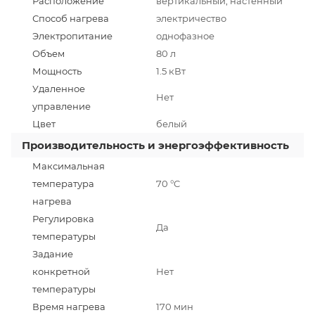
Расположение
вертикальный, настенный
Способ нагрева
электричество
Электропитание
однофазное
Объем
80 л
Мощность
1.5 кВт
Удаленное
Нет
управление
Цвет
белый
Производительность и энергоэффективность
Максимальная
температура
70 °C
нагрева
Регулировка
Да
температуры
Задание
конкретной
Нет
температуры
Время нагрева
170 мин