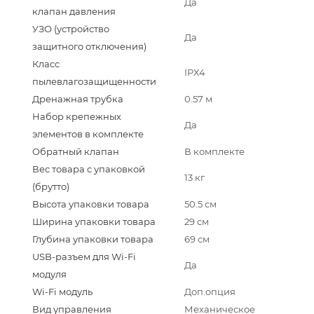
Да
клапан давления
УЗО (устройство
Да
защитного отключения)
Класс
IPX4
пылевлагозащищенности
Дренажная трубка
0.57 м
Набор крепежных
Да
элементов в комплекте
Обратный клапан
В комплекте
Вес товара с упаковкой
13 кг
(брутто)
Высота упаковки товара
50.5 см
Ширина упаковки товара
29 см
Глубина упаковки товара
69 см
USB-разъем для Wi-Fi
Да
модуля
Wi-Fi модуль
Доп.опция
Вид управления
Механическое