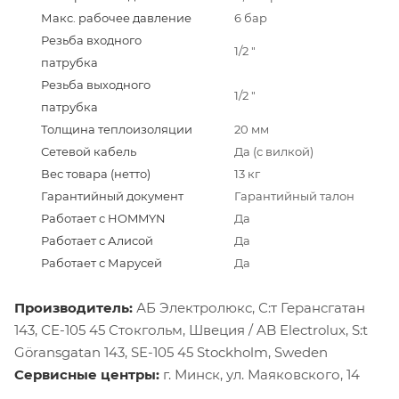
Макс. рабочее давление
6 бар
Резьба входного
1/2 "
патрубка
Резьба выходного
1/2 "
патрубка
Толщина теплоизоляции
20 мм
Сетевой кабель
Да (с вилкой)
Вес товара (нетто)
13 кг
Гарантийный документ
Гарантийный талон
Работает с HOMMYN
Да
Работает с Алисой
Да
Работает с Марусей
Да
Производитель:
АБ Электролюкс, С:т Герансгатан
143, СЕ-105 45 Стокгольм, Швеция / AB Electrolux, S:t
Göransgatan 143, SE-105 45 Stockholm, Sweden
Сервисные центры:
г. Минск, ул. Маяковского, 14