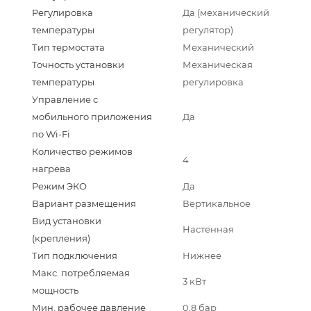
Регулировка
Да (механический
температуры
регулятор)
Тип термостата
Механический
Точность установки
Механическая
температуры
регулировка
Управление c
мобильного приложения
Да
по Wi-Fi
Количество режимов
4
нагрева
Режим ЭКО
Да
Вариант размещения
Вертикальное
Вид установки
Настенная
(крепления)
Тип подключения
Нижнее
Макс. потребляемая
3 кВт
мощность
Мин. рабочее давление
0,8 бар