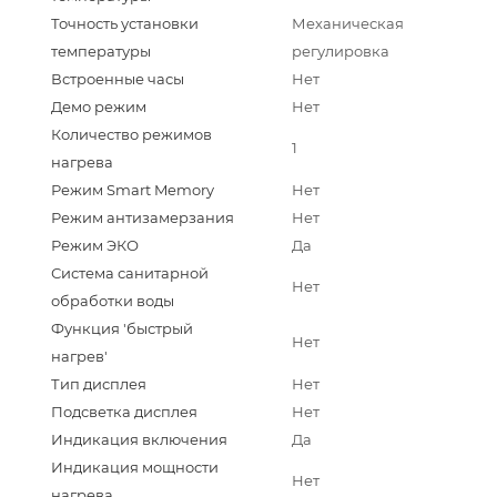
Точность установки
Механическая
температуры
регулировка
Встроенные часы
Нет
Демо режим
Нет
Количество режимов
1
нагрева
Режим Smart Memory
Нет
Режим антизамерзания
Нет
Режим ЭКО
Да
Система санитарной
Нет
обработки воды
Функция 'быстрый
Нет
нагрев'
Тип дисплея
Нет
Подсветка дисплея
Нет
Индикация включения
Да
Индикация мощности
Нет
нагрева