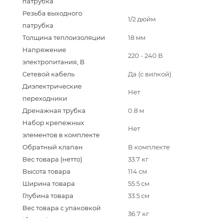
патрубка
Резьба выходного
1/2 дюйм
патрубка
Толщина теплоизоляции
18 мм
Напряжение
220 - 240 В
электропитания, В
Сетевой кабель
Да (с вилкой)
Диэлектрические
Нет
переходники
Дренажная трубка
0.8 м
Набор крепежных
Нет
элементов в комплекте
Обратный клапан
В комплекте
Вес товара (нетто)
33.7 кг
Высота товара
114 см
Ширина товара
55.5 см
Глубина товара
33.5 см
Вес товара с упаковкой
36.7 кг