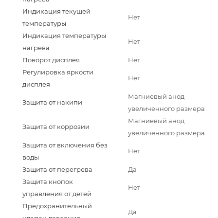
Индикация текущей
Нет
температуры
Индикация температуры
Нет
нагрева
Поворот дисплея
Нет
Регулировка яркости
Нет
дисплея
Магниевый анод
Защита от накипи
увеличенного размера
Магниевый анод
Защита от коррозии
увеличенного размера
Защита от включения без
Нет
воды
Защита от перегрева
Да
Защита кнопок
Нет
управления от детей
Предохранительный
Да
клапан давления