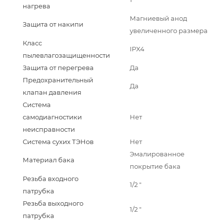
нагрева
Магниевый анод
Защита от накипи
увеличенного размера
Класс
IPX4
пылевлагозащищенности
Защита от перегрева
Да
Предохранительный
Да
клапан давления
Система
самодиагностики
Нет
неисправности
Система сухих ТЭНов
Нет
Эмалированное
Материал бака
покрытие бака
Резьба входного
1/2 "
патрубка
Резьба выходного
1/2 "
патрубка