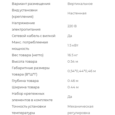
Вариант размещения
Вертикальное
Вид установки
Настенная
(крепления)
Напряжение
220 В
электропитания
Сетевой кабель с вилкой
Да
Макс. потребляемая
1.5 кВт
мощность
Вес товара (нетто)
16.5 кг
Высота товара
0.54 м
Габаритные размеры
0,54*0,44*0,46 м
товара (В*Ш*Г)
Глубина товара
0.46 м
Ширина товара
0.44 м
Набор крепежных
Да
элементов в комплекте
Точность установки
Механическая
температуры
регулировка