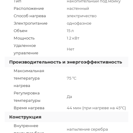
Тип
накопительный под мойку
Расположение
настенный
Способ нагрева
электричество
Электропитание
однофазное
Объем
15 л
Мощность
1.2 кВт
Удаленное
Нет
управление
Производительность и энергоэффективность
Максимальная
температура
75 °C
нагрева
Регулировка
Да
температуры
Время нагрева
44 мин (при нагреве на 45°С)
Конструкция
Внутреннее
напыление серебра
покрытие бака